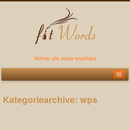
Wörter die mehr erzählen
Startseite
Kategoriearchive:
wps
Leistungen
Webtexte
Pressetexte