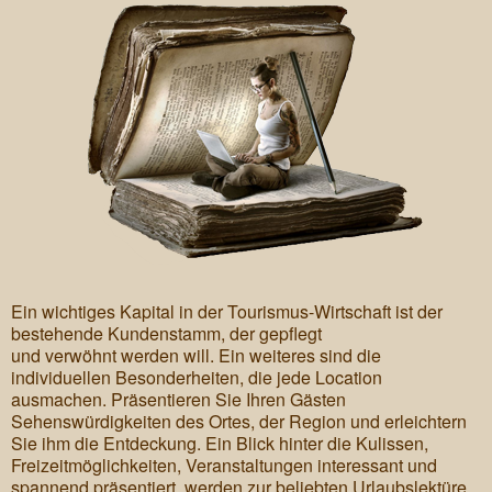
Werbetexte
Lektorat & Korrektorin
Tourismustexte
Portfolio
Referenzen
Über mich
Kontakt
Ein wichtiges Kapital in der Tourismus-Wirtschaft ist der
bestehende Kundenstamm, der gepflegt
und verwöhnt werden will. Ein weiteres sind die
individuellen Besonderheiten, die jede Location
ausmachen. Präsentieren Sie Ihren Gästen
Sehenswürdigkeiten des Ortes, der Region und erleichtern
Sie ihm die Entdeckung. Ein Blick hinter die Kulissen,
Freizeitmöglichkeiten, Veranstaltungen interessant und
spannend präsentiert, werden zur beliebten Urlaubslektüre.