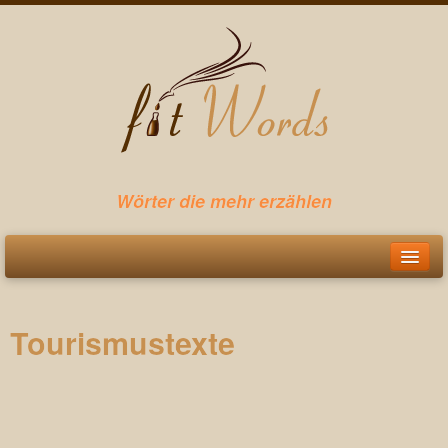
Wörter die mehr erzählen
Startseite
Tourismustexte
Leistungen
Webtexte
Pressetexte