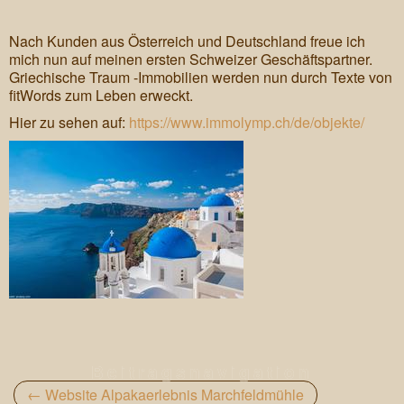
Werbetexte
Nach Kunden aus Österreich und Deutschland freue ich
Lektorat & Korrektorin
mich nun auf meinen ersten Schweizer Geschäftspartner.
Griechische Traum -Immobilien werden nun durch Texte von
Tourismustexte
fitWords zum Leben erweckt.
Portfolio
Hier zu sehen auf:
https://www.immolymp.ch/de/objekte/
Referenzen
Über mich
Kontakt
Beitragsnavigation
←
Website Alpakaerlebnis Marchfeldmühle