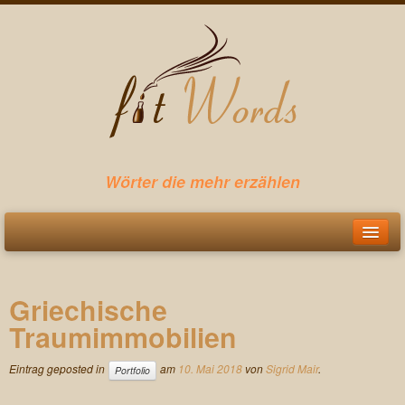
Wörter die mehr erzählen
Startseite
Griechische
Leistungen
Traumimmobilien
Webtexte
Eintrag geposted in
am
10. Mai 2018
von
Sigrid Mair
.
Portfolio
Pressetexte