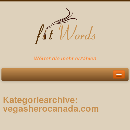
Wörter die mehr erzählen
Startseite
Kategoriearchive:
Leistungen
vegasherocanada.com
Webtexte
Pressetexte